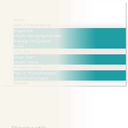
Home
Med. Fitnesstraining
Diagnostik
Unsere Betreungskonzept
Training mit System
Kurse
Über uns
Unser Team
Unsere Praxis
Physiotherapie
Was ist Physiotherapie
Unsere Leistungen
Kontakt