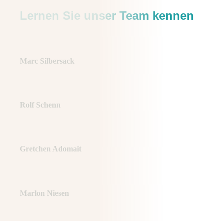
Lernen Sie unser Team kennen
Marc Silbersack
Rolf Schenn
Gretchen Adomait
Marlon Niesen