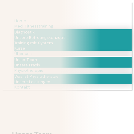
Home
Med. Fitnesstraining
Diagnostik
Unsere Betreungskonzept
Training mit System
Kurse
Über uns
Unser Team
Unsere Praxis
Physiotherapie
Was ist Physiotherapie
Unsere Leistungen
Kontakt